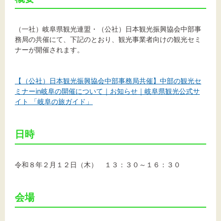
文字サイズ
標準
拡大
（一社）岐阜県観光連盟・（公社）日本観光振興協会中部事
務局の共催にて、下記のとおり、観光事業者向けの観光セミ
ナーが開催されます。
背景色
黒
白
黄
【（公社）日本観光振興協会中部事務局共催】中部の観光セ
ミナーin岐阜の開催について｜お知らせ｜岐阜県観光公式サ
イト 「岐阜の旅ガイド」
日時
令和８年２月１２日（木） １３：３０～１６：３０
会場