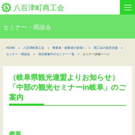
八百津町商工会
セミナー・商談会
HOME
HOME
八百津町商工会
事業者・創業者の皆様へ
商工会の経営支援
新着情報
セミナー・商談会
現在募集中のセミナー一覧
セミナー詳細ページ
事業者・創業者の方へ
（岐阜県観光連盟よりお知らせ）
関係機関の方へ
「中部の観光セミナーin岐阜」のご
八百津町商工会について
案内
イベント情報
概要