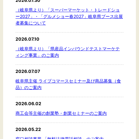
2026.07.30
文字サイズ
（岐阜県より）「スーパーマーケット・トレードショ
標準
拡大
ー2027」・「グルメショー春2027」岐阜県ブース出展
者募集について
背景色
2026.07.10
黒
白
黄
（岐阜県より）「県産品インバウンドテストマーケテ
ィング事業」のご案内
2026.07.07
岐阜県主催 ライブコマースセミナー及び商品募集（食
品）のご案内
2026.06.02
商工会等主催の創業塾・創業セミナーのご案内
2026.05.22
窓口相談事業 「無料法律電話相談」のご案内