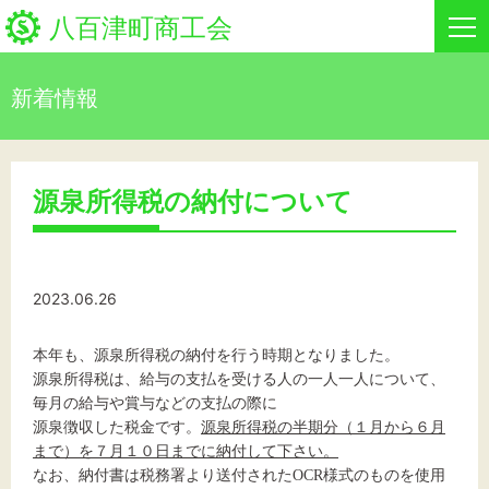
八百津町商工会
新着情報
HOME
新着情報
源泉所得税の納付について
事業者・創業者の方へ
関係機関の方へ
2023.06.26
八百津町商工会について
本年も、源泉所得税の納付を行う時期となりました。
源泉所得税は、給与の支払を受ける人の一人一人について、
イベント情報
毎月の給与や賞与などの支払の際に
源泉徴収した税金です。
源泉所得税の半期分（１月から６月
まで）を７月１０
日までに納付して下さい。
なお、納付書は税務署より送付されたOCR様式のものを使用