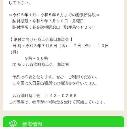
文字サイズ
して下さい。
標準
拡大
≪令和５年１月～令和５年６月までの源泉所得税≫
納付期限：令和５年７月１０日（月曜日）
納付場所：各金融機関窓口（郵便局でもＯＫ）
背景色
【 納付に向けた商工会窓口相談会 】
黒
白
黄
日 時：令和５年７月６日（木）、７日（金）、１０日
（月）
９時～１６時
場 所：八百津町商工会 相談室
予約は不要となります。ぜひ、ご利用ください。
※今回は久田見出張所での相談会を
行いません
。
八百津町商工会 ℡ ４３－０２６６
この事業は、岐阜県の補助金を受けて実施しています。
新着情報