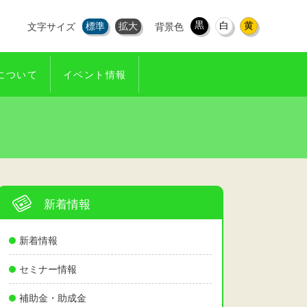
黒
白
黄
標準
拡大
文字サイズ
背景色
について
イベント情報
新着情報
新着情報
セミナー情報
補助金・助成金