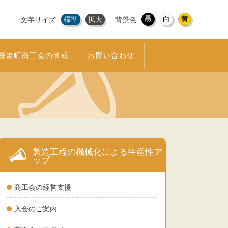
黒
白
黄
標準
拡大
文字サイズ
背景色
養老町商工会の情報
お問い合わせ
製造工程の機械化による生産性ア
ップ
商工会の経営支援
入会のご案内