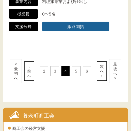
事業内容
料理旅館業および仕出し
従業員
0〜5名
支援分野
販路開拓
«
最
‹
次
最
後
前
2
3
4
5
6
へ
初
へ
へ
›
へ
»
養老町商工会
商工会の経営支援