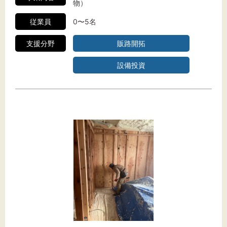
物）
従業員
0〜5名
支援分野
販路開拓
設備投資