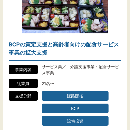
BCPの策定支援と高齢者向けの配食サービス
事業の拡大支援
サービス業／ 介護支援事業・配食サービ
事業内容
ス事業
従業員
21名〜
支援分野
販路開拓
BCP
設備投資