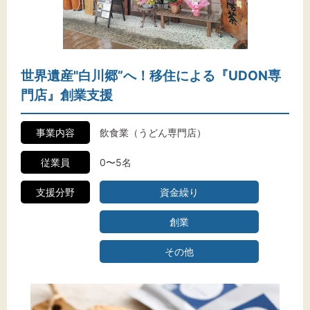
文字サイズ
世界遺産"白川郷”へ！移住による『UDON専
標準
拡大
門店』創業支援
背景色
事業内容
飲食業（うどん専門店）
黒
白
黄
従業員
0〜5名
支援分野
資金繰り
創業
その他