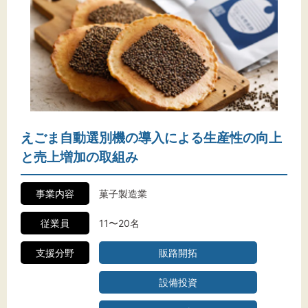
えごま自動選別機の導入による生産性の向上
と売上増加の取組み
事業内容
菓子製造業
従業員
11〜20名
支援分野
販路開拓
設備投資