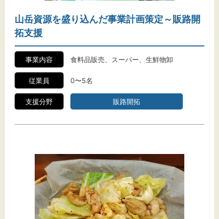
山岳資源を盛り込んだ事業計画策定～販路開
拓支援
事業内容
食料品販売、スーパー、生鮮物卸
従業員
0〜5名
支援分野
販路開拓