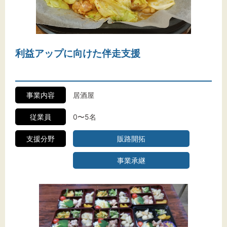
利益アップに向けた伴走支援
事業内容
居酒屋
従業員
0〜5名
支援分野
販路開拓
事業承継