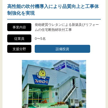
高性能の吹付機導入により品質向上と工事体
制強化を実現
発砲硬質ウレタンによる新築及びリフォー
事業内容
ムの住宅断熱材吹付工事
従業員
0〜5名
支援分野
設備投資