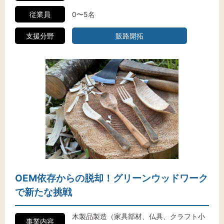
従業員
0〜5名
支援分野
販路開拓
OEM依存からの脱却！グリーンウッドワーク
で新たな挑戦
木製品製造（家具部材、仏具、クラフト小
事業内容