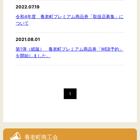
2022.07.19
令和4年度 養老町プレミアム商品券「取扱店募集」に
ついて
文字サイズ
標準
拡大
2021.08.01
第1弾（紙版） 養老町プレミアム商品券「WEB予約」
を開始しました。
背景色
黒
白
黄
1
養老町商工会