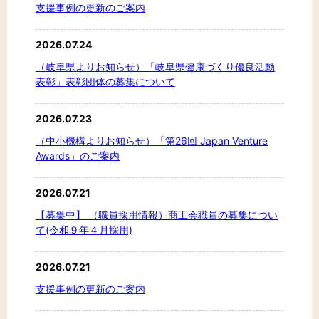
支援事例の更新のご案内
2026.07.24
文字サイズ
（岐阜県よりお知らせ）「岐阜県健康づくり優良活動
表彰」表彰団体の募集について
標準
拡大
2026.07.23
背景色
（中小機構よりお知らせ）「第26回 Japan Venture
Awards」のご案内
黒
白
黄
2026.07.21
【募集中】 （職員採用情報）商工会職員の募集につい
て(令和９年４月採用)
2026.07.21
支援事例の更新のご案内