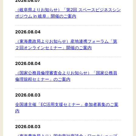
2026.08.07
（岐阜県よりお知らせ）「第2回 スペースビジネスシン
ポジウム in 岐阜」開催のご案内
文字サイズ
2026.08.04
標準
拡大
（東海農政局よりお知らせ）産地連携フォーラム「第
２回オンラインセミナー」開催のご案内
背景色
2026.08.04
黒
白
黄
（国家公務員倫理審査会よりお知らせ）「国家公務員
倫理規程セミナー」のご案内
2026.08.03
全国連主催「EC活用支援セミナー」参加者募集のご案
内
2026.08.03
（東海農政局より）国内商社商談会・ワークショップ