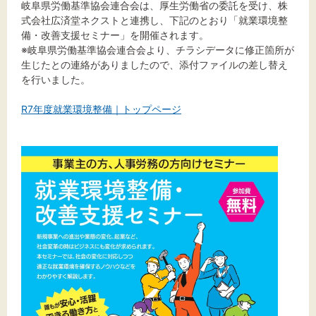
岐阜県労働基準協会連合会は、厚生労働省の委託を受け、株
式会社広済堂ネクストと連携し、下記のとおり「就業環境整
備・改善支援セミナー」を開催されます。
※岐阜県労働基準協会連合会より、チラシデータに修正箇所が
文字サイズ
生じたとの連絡がありましたので、添付ファイルの差し替え
を行いました。
標準
拡大
R7年度就業環境整備｜トップページ
背景色
黒
白
黄