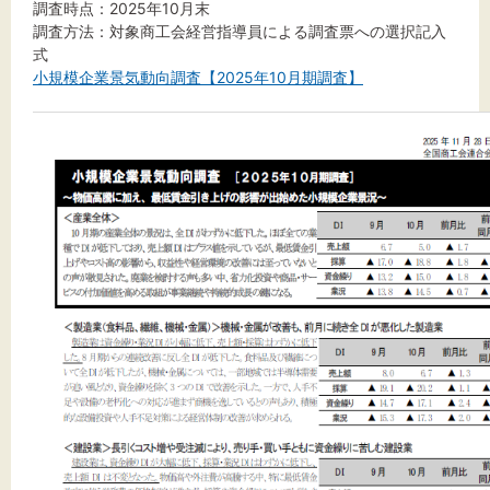
調査時点：2025年10月末
調査方法：対象商工会経営指導員による調査票への選択記入
式
小規模企業景気動向調査【2025年10月期調査】
文字サイズ
標準
拡大
背景色
黒
白
黄