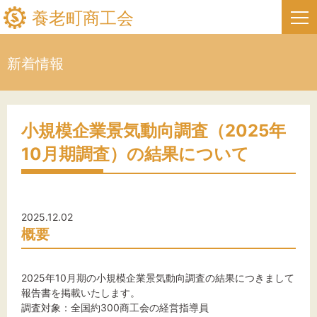
養老町商工会
新着情報
HOME
新着情報
小規模企業景気動向調査（2025年
10月期調査）の結果について
事業者・創業者の方へ
関係機関の方へ
2025.12.02
養老町商工会について
概要
養老町商工会の情報
2025年10月期の小規模企業景気動向調査の結果につきまして
報告書を掲載いたします。
お問い合わせ
調査対象：全国約300商工会の経営指導員