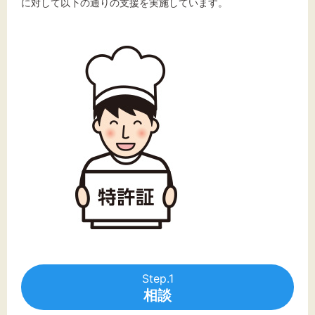
文字サイズ
に対して以下の通りの支援を実施しています。
標準
拡大
背景色
黒
白
黄
Step.1
相談