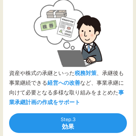
資産や株式の承継といった
税務対策
、承継後も
事業継続できる
経営への改善
など、事業承継に
向けて必要となる多様な取り組みをまとめた
事
業承継計画の作成をサポート
Step.3
効果