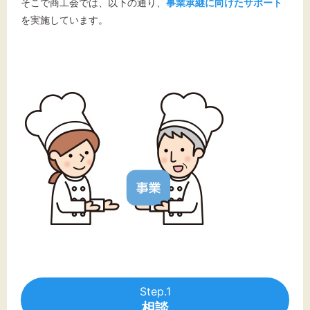
文字サイズ
そこで商工会では、以下の通り、
事業承継に向けたサポート
を実施しています。
標準
拡大
背景色
黒
白
黄
Step.1
相談