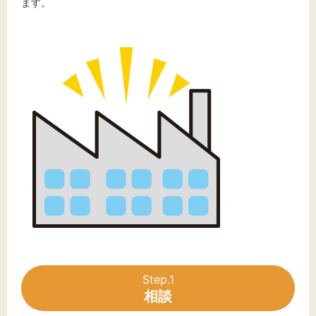
ます。
文字サイズ
標準
拡大
背景色
黒
白
黄
Step.1
相談