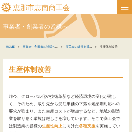
恵那市恵南商工会
事業者・創業者の皆様へ
HOME
HOME
事業者・創業者の皆様へ
...
商工会の経営支援
...
生産体制改善.
新着情報
事業者・創業者の方へ
生産体制改善
関係機関の方へ
恵那市恵南商工会について
昨今、グローバル化や技術革新など経済環境の変化が激し
く、そのため、取引先から受注単価の下落や短納期対応への
恵那市フリーページタイトル
要求が強まり、また生産コストが増加するなど、地域の製造
業を取り巻く環境は厳しさを増しています。そこで商工会で
は製造業の皆様の
生産性向上
に向けた
各種支援
を実施してい