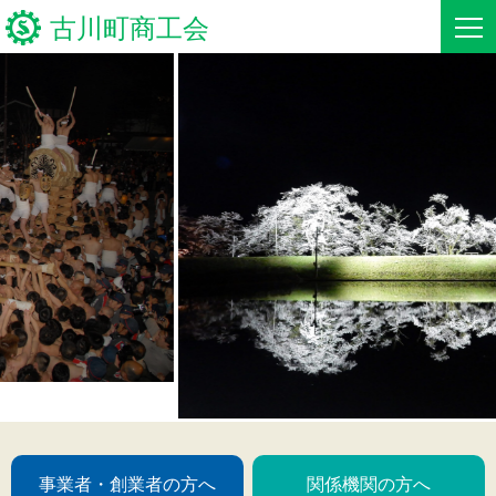
古川町商工会
HOME
商工会の経営支援
商工会組織のご紹介
新着情報
入会のご案内
商工会の支援実績
事業者・創業者の方へ
商工会の支援メニュー
商工会ビジョン
関係機関の方へ
商工会の共済制度
最新の支援情報
古川町商工会について
支援実績・実例のご紹介
古川町商工会からのお知らせ
お問い合わせ
事業者・創業者の方へ
関係機関の方へ