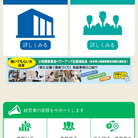
文字サイズ
標準
拡大
詳しくみる
詳しくみる
背景色
黒
白
黄
経営者の皆様を
サポートします