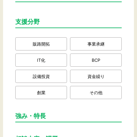
支援分野
文字サイズ
標準
拡大
販路開拓
事業承継
背景色
IT化
BCP
黒
白
黄
設備投資
資金繰り
創業
その他
強み・特長