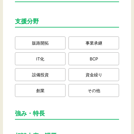
支援分野
文字サイズ
標準
拡大
販路開拓
事業承継
背景色
IT化
BCP
黒
白
黄
設備投資
資金繰り
創業
その他
強み・特長