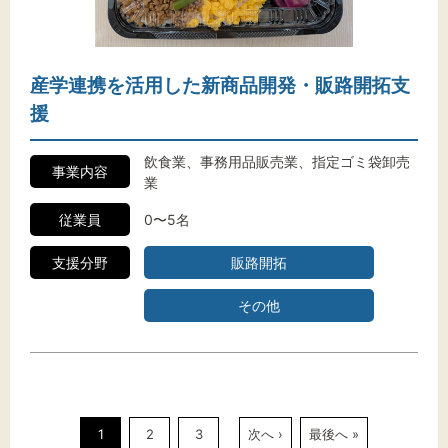
産学連携を活用した新商品開発・販路開拓支
援
飲食業、事務用品販売業、指定ゴミ袋卸売
事業内容
業
従業員
0〜5名
支援分野
販路開拓
その他
1
2
3
次へ ›
最後へ »