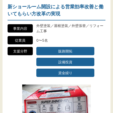
新ショールーム開設による営業効率改善と働
いてもらい方改革の実現
外壁塗装／屋根塗装／外壁張替／リフォー
事業内容
ム工事
従業員
0〜5名
支援分野
販路開拓
設備投資
資金繰り