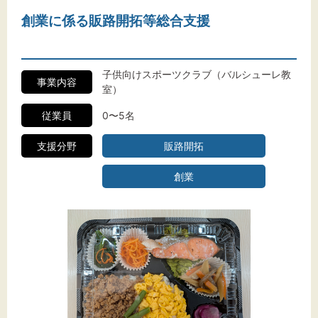
創業に係る販路開拓等総合支援
子供向けスポーツクラブ（バルシューレ教
事業内容
室）
従業員
0〜5名
支援分野
販路開拓
創業