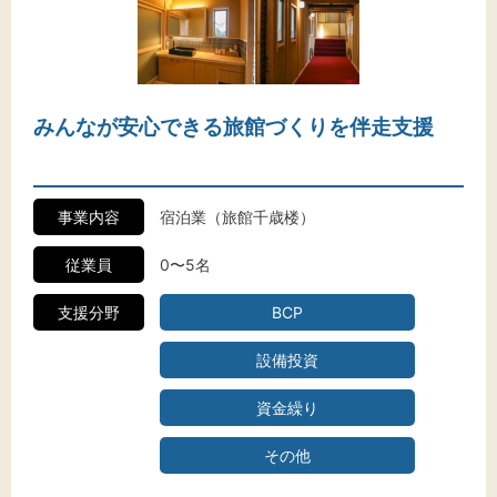
みんなが安心できる旅館づくりを伴走支援
事業内容
宿泊業（旅館千歳楼）
従業員
0〜5名
支援分野
BCP
設備投資
資金繰り
その他