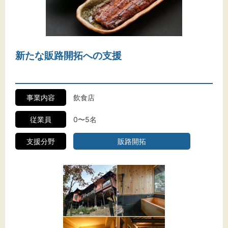
標準
拡大
背景色
黒
白
黄
新たな販路開拓への支援
事業内容
飲食店
従業員
0〜5名
支援分野
販路開拓