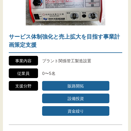
サービス体制強化と売上拡大を目指す事業計
画策定支援
事業内容
プラント関係管工製造設置
従業員
0〜5名
支援分野
販路開拓
設備投資
資金繰り