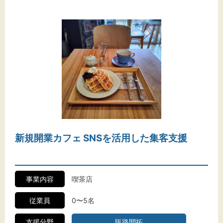
新規開業カフェ SNSを活用した集客支援
事業内容
喫茶店
従業員
0〜5名
支援分野
販路開拓