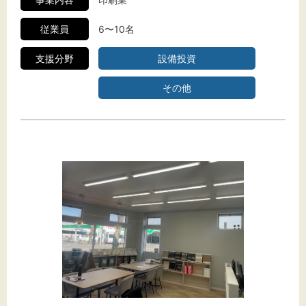
従業員
6〜10名
支援分野
設備投資
その他