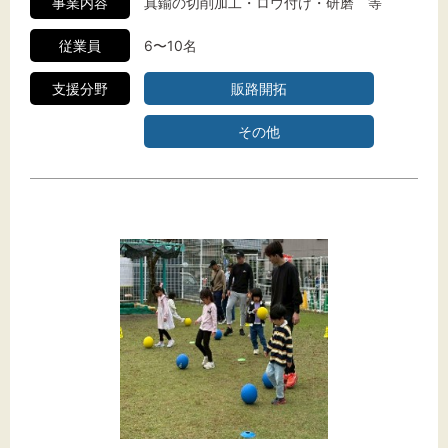
事業内容
真鍮の切削加工・ロウ付け・研磨 等
従業員
6〜10名
支援分野
販路開拓
その他