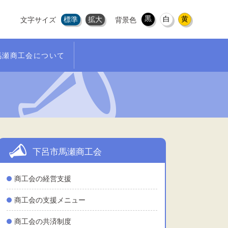
黒
白
黄
標準
拡大
文字サイズ
背景色
馬瀬商工会について
下呂市馬瀬商工会
商工会の経営支援
商工会の支援メニュー
商工会の共済制度