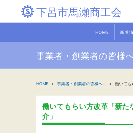
下呂市馬瀬商工会
HOME
新着
事業者・創業者の皆様
HOME
事業者・創業者の皆様へ
...
働いても
働いてもらい方改革「新た
介」