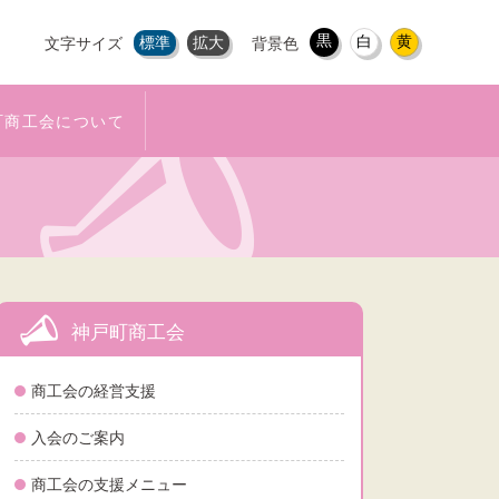
黒
白
黄
標準
拡大
文字サイズ
背景色
町商工会について
神戸町商工会
商工会の経営支援
入会のご案内
商工会の支援メニュー