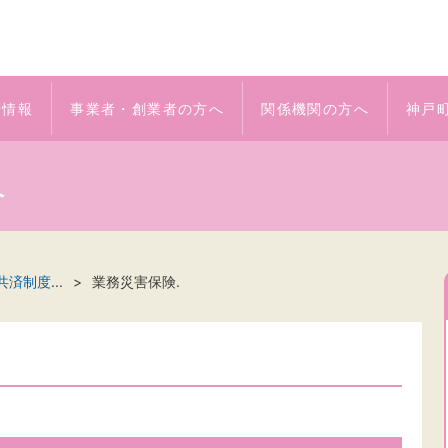
着情報
事業者・創業者の方へ
関係機関の方へ
神戸
へ
共済制度
...
業務災害保険.