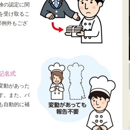
険の認定に関
を受け取るこ
部例外もござ
記名式
変動があった
す。また、パ
も自動的に補