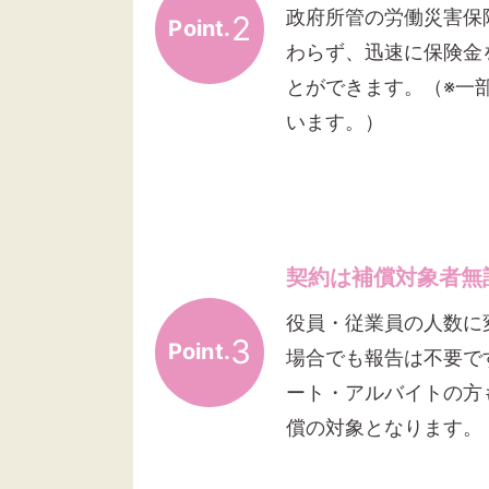
政府所管の労働災害保
2
Point.
わらず、迅速に保険金
とができます。（※一
います。）
契約は補償対象者無
役員・従業員の人数に
3
Point.
場合でも報告は不要で
ート・アルバイトの方
償の対象となります。