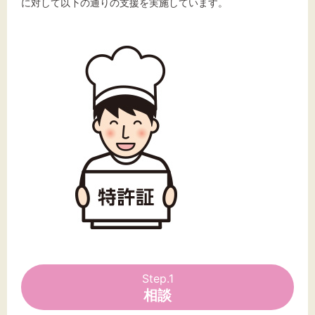
標準
拡大
に対して以下の通りの支援を実施しています。
背景色
黒
白
黄
Step.1
相談