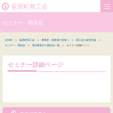
萩原町商工会
セミナー・商談会
HOME
HOME
萩原町商工会
事業者・創業者の皆様へ
商工会の経営支援
新着情報
セミナー・商談会
現在募集中の商談会一覧
セミナー詳細ページ
事業者・創業者の方へ
セミナー詳細ページ
関係機関の方へ
萩原町商工会について
お問い合わせ