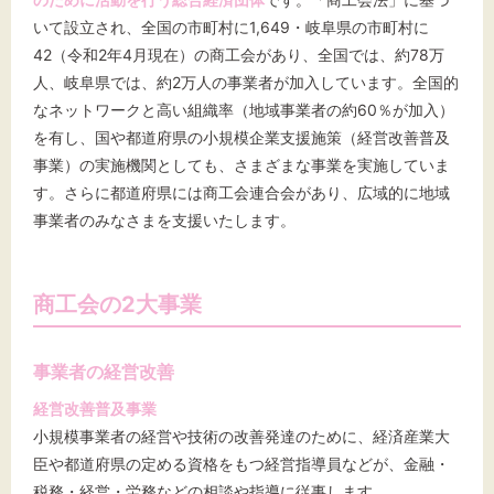
文字サイズ
いて設立され、全国の市町村に1,649・岐阜県の市町村に
標準
拡大
42（令和2年4月現在）の商工会があり、全国では、約78万
人、岐阜県では、約2万人の事業者が加入しています。全国的
なネットワークと高い組織率（地域事業者の約60％が加入）
背景色
を有し、国や都道府県の小規模企業支援施策（経営改善普及
事業）の実施機関としても、さまざまな事業を実施していま
黒
白
黄
す。さらに都道府県には商工会連合会があり、広域的に地域
事業者のみなさまを支援いたします。
商工会の2大事業
事業者の経営改善
経営改善普及事業
小規模事業者の経営や技術の改善発達のために、経済産業大
臣や都道府県の定める資格をもつ経営指導員などが、金融・
税務・経営・労務などの相談や指導に従事します。