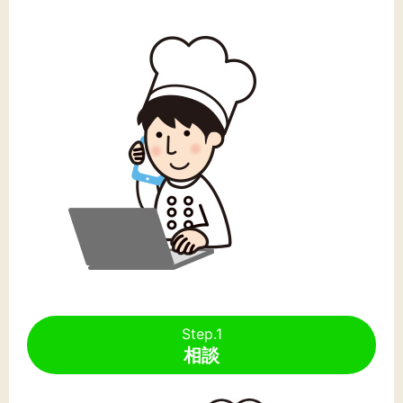
文字サイズ
標準
拡大
背景色
黒
白
黄
Step.1
相談