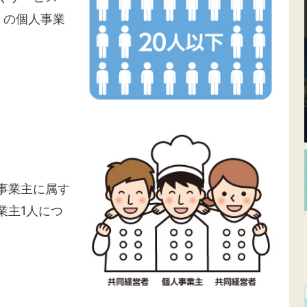
）の個人事業
事業主に属す
業主1人につ