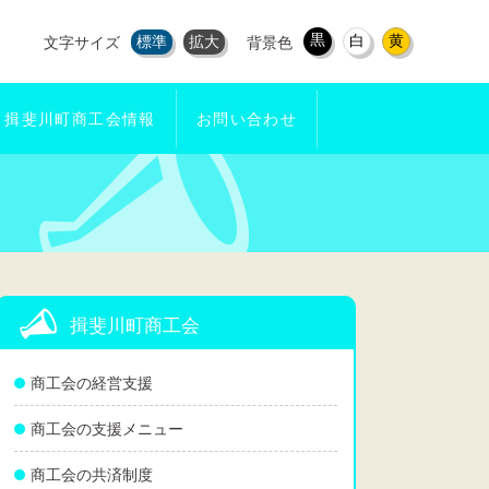
黒
白
黄
標準
拡大
文字サイズ
背景色
揖斐川町商工会情報
お問い合わせ
揖斐川町商工会
商工会の経営支援
商工会の支援メニュー
商工会の共済制度