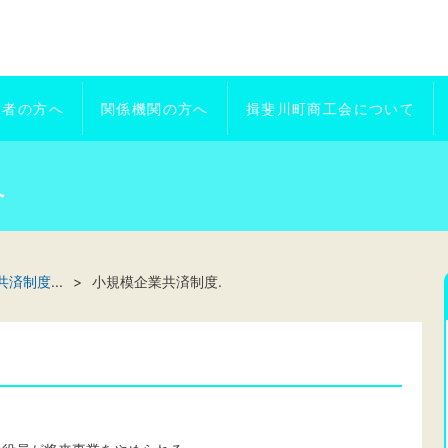
業者の方へ
関係機関の方へ
揖斐川町商工会について
へ
共済制度
...
小規模企業共済制度.