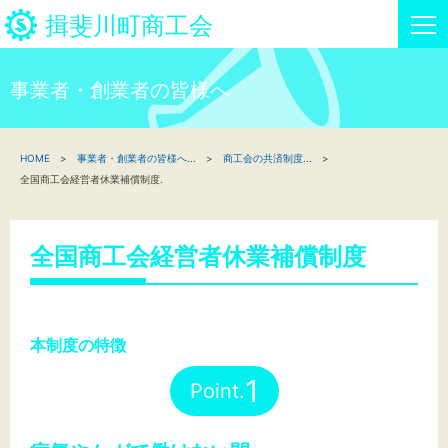
揖斐川町商工会
事業者・創業者の皆様へ
HOME
HOME
事業者・創業者の皆様へ
...
商工会の共済制度
...
新着情報
全国商工会経営者休業補償制度.
事業者・創業者の方へ
全国商工会経営者休業補償制度
関係機関の方へ
揖斐川町商工会について
本制度の特徴
揖斐川町商工会情報
1
Point.
お問い合わせ