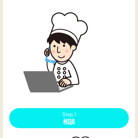
文字サイズ
標準
拡大
背景色
黒
白
黄
Step.1
相談