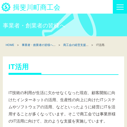
揖斐川町商工会
事業者・創業者の皆様へ
HOME
HOME
事業者・創業者の皆様へ
...
商工会の経営支援
...
IT活用.
新着情報
事業者・創業者の方へ
IT活用
関係機関の方へ
揖斐川町商工会について
IT技術の利用が生活に欠かせなくなった現在、顧客開拓に向
けたインターネットの活用、生産性の向上に向けたITシステ
揖斐川町商工会情報
ムやソフトウェアの活用、などといったように経営にITを活
用することが多くなっています。そこで商工会では事業所様
のIT活用に向けて、次のような支援を実施しています。
お問い合わせ