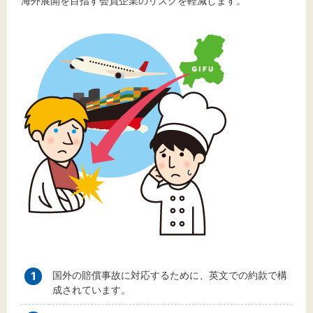
海外展開を目指す会員企業のリスクを軽減します。
文字サイズ
標準
拡大
背景色
黒
白
黄
1
国外の賠償事故に対応するために、英文での約款で構
成されています。