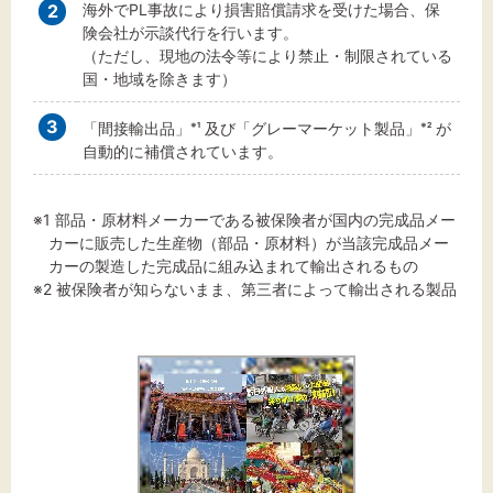
2
海外でPL事故により損害賠償請求を受けた場合、保
険会社が示談代行を行います。
（ただし、現地の法令等により禁止・制限されている
国・地域を除きます）
3
「間接輸出品」
及び「グレーマーケット製品」
が
※1
※2
自動的に補償されています。
※1 部品・原材料メーカーである被保険者が国内の完成品メー
カーに販売した生産物（部品・原材料）が当該完成品メー
カーの製造した完成品に組み込まれて輸出されるもの
※2 被保険者が知らないまま、第三者によって輸出される製品