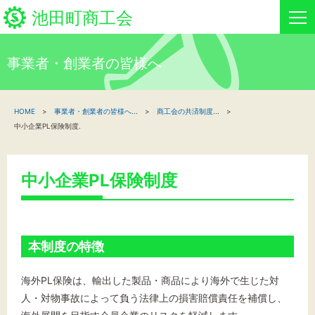
池田町商工会
事業者・創業者の皆様へ
HOME
HOME
事業者・創業者の皆様へ
...
商工会の共済制度
...
新着情報
中小企業PL保険制度.
事業者・創業者の方へ
中小企業PL保険制度
関係機関の方へ
池田町商工会について
本制度の特徴
池田町商工会情報
海外PL保険は、輸出した製品・商品により海外で生じた対
人・対物事故によって負う法律上の損害賠償責任を補償し、
お問い合わせ