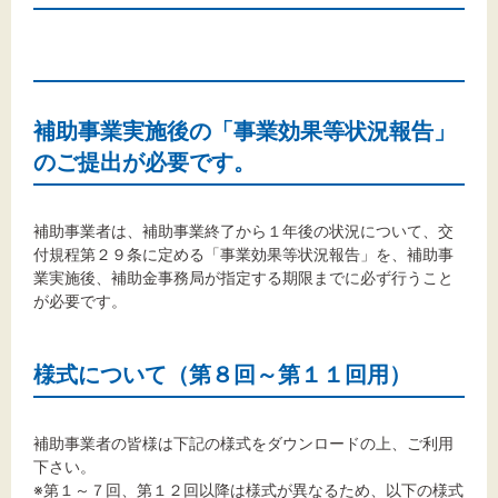
文字サイズ
標準
拡大
背景色
補助事業実施後の「事業効果等状況報告」
のご提出が必要です。
黒
白
黄
補助事業者は、補助事業終了から１年後の状況について、交
付規程第２９条に定める「事業効果等状況報告」を、補助事
業実施後、補助金事務局が指定する期限までに必ず行うこと
が必要です。
様式について（第８回～第１１回用）
補助事業者の皆様は下記の様式をダウンロードの上、ご利用
下さい。
※第１～７回、第１２回以降は様式が異なるため、以下の様式