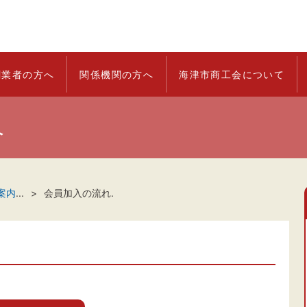
創業者の方へ
関係機関の方へ
海津市商工会について
へ
案内
...
会員加入の流れ.