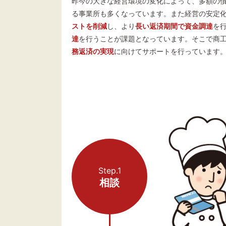
昨今の大きな経営環境の変化によって、多額の
る事業所も多くなっています。また経営の安定
ストを削減
し、より
長い返済期間で資金調達
を
達
を行うことが課題となっています。そこで商
務返済の実現
に向けてサポートを行っています
Step.1
相談