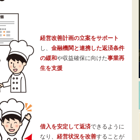
経営改善計画の立案をサポート
し、
金融機関と連携した返済条件
の緩和
や収益確保に向けた
事業再
生を支援
借入を安定して返済
できるように
なり、
経営状況を改善
することが