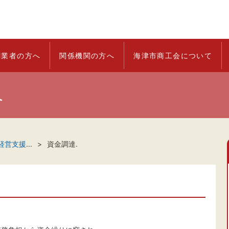
創業者の方へ
関係機関の方へ
海津市商工会について
へ
経営支援
...
資金調達.