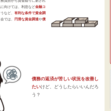
債務負担から資金繰りに窮され
化に向けては、利息など
金融コ
行うなど、
有利な条件で資金調
工会では、
円滑な資金調達
や
債
。
債務の返済が苦しい状況を改善し
たい
けど、どうしたらいいんだろ
う？