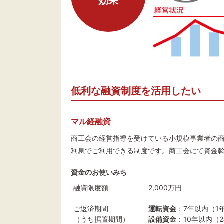
効果
低利な融資制度を活用したい
マル経融資
商工会の経営指導を受けている小規模事業者の
利息でご利用できる制度です。商工会にて資金
資金のお使いみち
融資限度額
2,000万円
ご返済期間
運転資金
：7年以内（1
（うち据置期間）
設備資金
：10年以内（