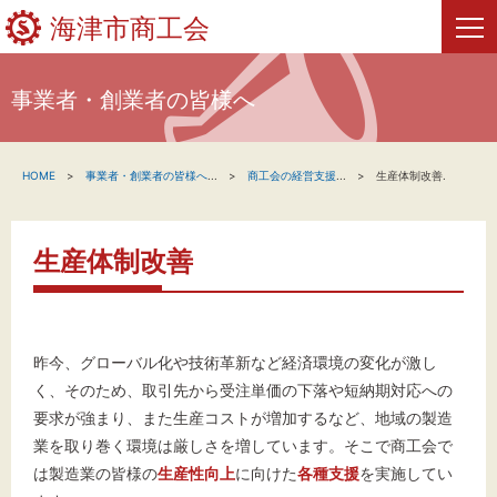
海津市商工会
事業者・創業者の皆様へ
HOME
HOME
事業者・創業者の皆様へ
...
商工会の経営支援
...
生産体制改善.
新着情報
事業者・創業者の方へ
生産体制改善
関係機関の方へ
海津市商工会について
昨今、グローバル化や技術革新など経済環境の変化が激し
く、そのため、取引先から受注単価の下落や短納期対応への
海津市商工会情報
要求が強まり、また生産コストが増加するなど、地域の製造
業を取り巻く環境は厳しさを増しています。そこで商工会で
は製造業の皆様の
生産性向上
に向けた
各種支援
を実施してい
お問い合わせ