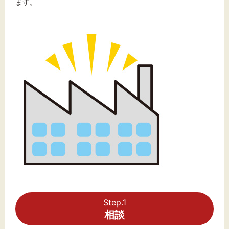
ます。
文字サイズ
標準
拡大
背景色
黒
白
黄
Step.1
相談