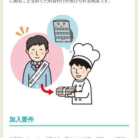
に陥ることを防ぐため貸付けが受けられる制度です。
文字サイズ
標準
拡大
背景色
黒
白
黄
加入要件