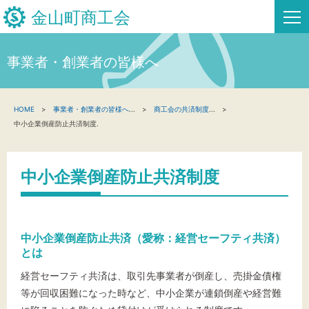
金山町商工会
事業者・創業者の皆様へ
HOME
HOME
事業者・創業者の皆様へ
...
商工会の共済制度
...
新着情報
中小企業倒産防止共済制度.
事業者・創業者の方へ
中小企業倒産防止共済制度
関係機関の方へ
金山町商工会について
中小企業倒産防止共済（愛称：経営セーフティ共済）
金山スタンプ会
とは
経営セーフティ共済は、取引先事業者が倒産し、売掛金債権
お問い合わせ
等が回収困難になった時など、中小企業が連鎖倒産や経営難