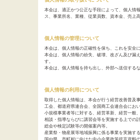
本会は、適正かつ公正な手段によって、個人情報
ス、事業所名、業種、従業員数、資本金、売上高
個人情報の管理について
本会は、個人情報の正確性を保ち、これを安全
本会は、個人情報の紛失、破壊、改ざん及び漏
す。
本会は、個人情報を持ち出し、外部へ送信する
個人情報の利用について
取得した個人情報は、本会が行う経営改善普及
工会、都道府県連合会、全国商工会連合会にお
小規模事業者等に対する、経営革新、経営一般
相談・指導ならびに講習会等を実施する上での
総会や検定試験等の開催案内等。
産業祭・物産展等地域振興に係る事業を実施す
国や県、市町村に向けた中小企業政策提言資料