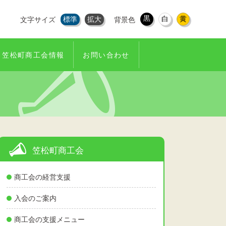
黒
白
黄
標準
拡大
文字サイズ
背景色
笠松町商工会情報
お問い合わせ
笠松町商工会
商工会の経営支援
入会のご案内
商工会の支援メニュー