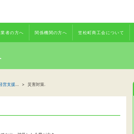
創業者の方へ
関係機関の方へ
笠松町商工会について
へ
経営支援
...
災害対策.