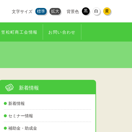
黒
白
黄
標準
拡大
文字サイズ
背景色
笠松町商工会情報
お問い合わせ
新着情報
新着情報
セミナー情報
補助金・助成金