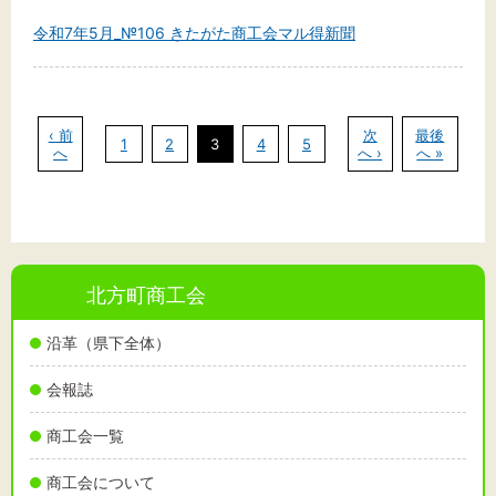
令和7年5月_№106 きたがた商工会マル得新聞
文字サイズ
‹ 前
標準
拡大
次
最後
1
2
3
4
5
へ
へ ›
へ »
背景色
黒
白
黄
北方町商工会
沿革（県下全体）
会報誌
商工会一覧
商工会について