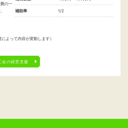
経費の一
す。
補助率
1/2
度によって内容が変動します）
工会の経営支援