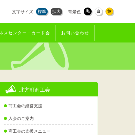
黒
白
黄
標準
拡大
文字サイズ
背景色
ネスセンター・カード会
お問い合わせ
北方町商工会
商工会の経営支援
入会のご案内
商工会の支援メニュー