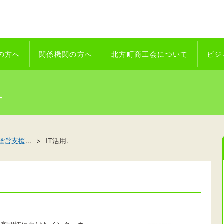
の方へ
関係機関の方へ
北方町商工会について
ビジ
へ
経営支援
...
IT活用.