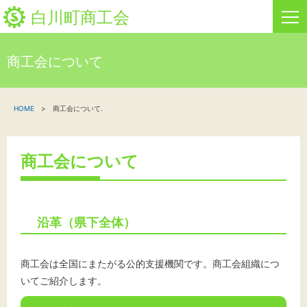
白川町商工会
商工会について
HOME
HOME
商工会について.
新着情報
事業者・創業者の方へ
商工会について
関係機関の方へ
白川町商工会について
沿革（県下全体）
「しらか」白川町地域ポイント通貨
商工会は全国にまたがる公的支援機関です。商工会組織につ
いてご紹介します。
お問い合わせ