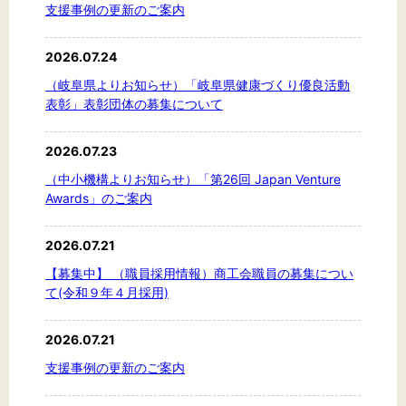
支援事例の更新のご案内
2026.07.24
文字サイズ
（岐阜県よりお知らせ）「岐阜県健康づくり優良活動
表彰」表彰団体の募集について
標準
拡大
2026.07.23
背景色
（中小機構よりお知らせ）「第26回 Japan Venture
Awards」のご案内
黒
白
黄
2026.07.21
【募集中】 （職員採用情報）商工会職員の募集につい
て(令和９年４月採用)
2026.07.21
支援事例の更新のご案内