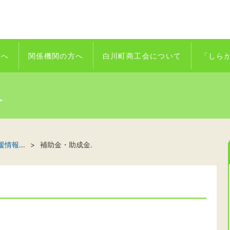
方へ
関係機関の方へ
白川町商工会について
「しら
へ
援情報
...
補助金・助成金.