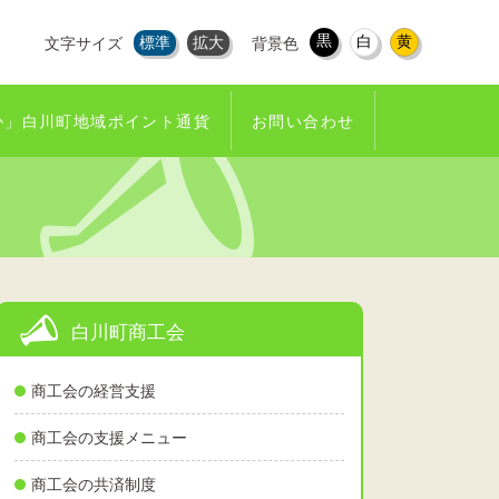
黒
白
黄
標準
拡大
文字サイズ
背景色
か」白川町地域ポイント通貨
お問い合わせ
白川町商工会
商工会の経営支援
商工会の支援メニュー
商工会の共済制度