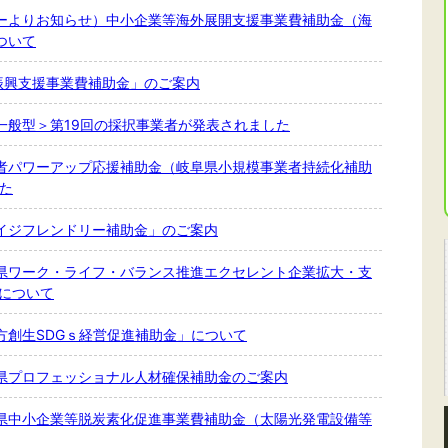
ーよりお知らせ）中小企業等海外展開支援事業費補助金（海
ついて
振興支援事業費補助金」のご案内
一般型＞第19回の採択事業者が発表されました
者パワーアップ応援補助金（岐阜県小規模事業者持続化補助
た
イジフレンドリー補助金」のご案内
県ワーク・ライフ・バランス推進エクセレント企業拡大・支
集について
方創生SDGｓ経営促進補助金」について
県プロフェッショナル人材確保補助金のご案内
県中小企業等脱炭素化促進事業費補助金（太陽光発電設備等