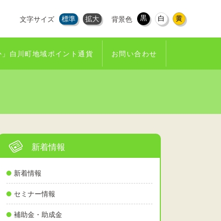
黒
白
黄
標準
拡大
文字サイズ
背景色
か」白川町地域ポイント通貨
お問い合わせ
新着情報
新着情報
セミナー情報
補助金・助成金