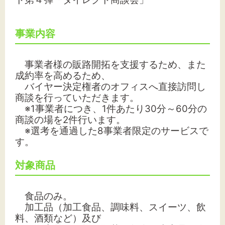
事業内容
文字サイズ
標準
拡大
事業者様の販路開拓を支援するため、また
成約率を高めるため、
バイヤー決定権者のオフィスへ直接訪問し
背景色
商談を行っていただきます。
※1事業者につき、1件あたり30分～60分の
黒
白
黄
商談の場を2件行います。
※選考を通過した8事業者限定のサービスで
す。
対象商品
食品のみ。
加工品（加工食品、調味料、スイーツ、飲
料、酒類など）
及び