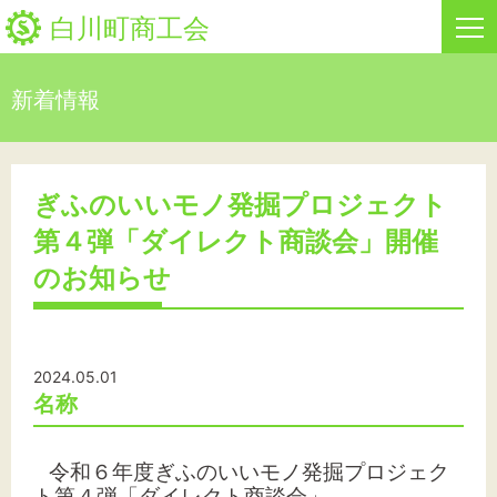
白川町商工会
新着情報
HOME
新着情報
ぎふのいいモノ発掘プロジェクト
第４弾「ダイレクト商談会」開催
事業者・創業者の方へ
のお知らせ
関係機関の方へ
白川町商工会について
2024.05.01
名称
「しらか」白川町地域ポイント通貨
令和６年度ぎふのいいモノ発掘プロジェク
お問い合わせ
ト第４弾「ダイレクト商談会」