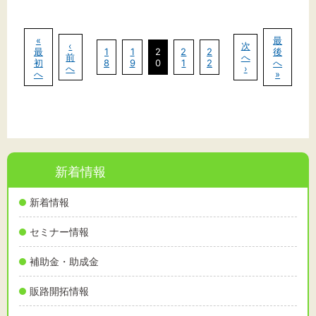
«
最
‹
次
最
1
1
2
2
2
後
前
へ
初
8
9
0
1
2
へ
へ
›
へ
»
新着情報
新着情報
セミナー情報
補助金・助成金
販路開拓情報