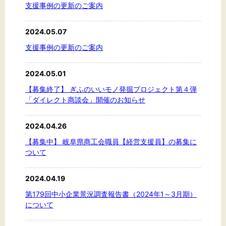
支援事例の更新のご案内
2024.05.07
文字サイズ
支援事例の更新のご案内
標準
拡大
2024.05.01
【募集終了】 ぎふのいいモノ発掘プロジェクト第４弾
背景色
「ダイレクト商談会」開催のお知らせ
黒
白
黄
2024.04.26
【募集中】 岐阜県商工会職員【経営支援員】の募集に
ついて
2024.04.19
第179回中小企業景況調査報告書（2024年1～3月期）
について