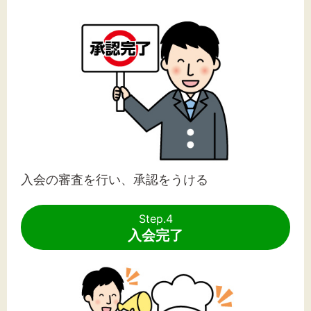
入会の審査を行い、承認をうける
Step.4
入会完了