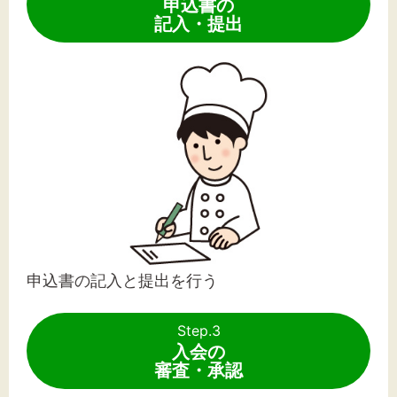
申込書の
記入・提出
申込書の記入と提出を行う
Step.3
入会の
審査・承認