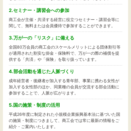
文字サイズ
2.セミナー・講習会への参加
標準
拡大
商工会が主催・共済する経営に役立つセミナー・講習会等に
関して、無料または会員優待で参加することができます。
背景色
3.万が一の「リスク」に備える
黒
白
黄
全国80万会員の商工会のスケールメリットによる団体割引等
が適用された割安な掛金・保険料で、万が一の際の補償を提
供する「共済」や「保険」を取り扱っています。
4.部会活動を通じた人脈づくり
成年経営者・後継者が加入する青年部、事業に携わる女性が
加入する女性部のほか、同業種の会員が交流する部会活動に
参加することで、人脈が広がります。
5.国の施策・制度の活用
平成26年度に制定された小規模企業振興基本法に基づいた国
の施策・制度につきまして、商工会では常に最新の情報をご
紹介・ご案内いたします。