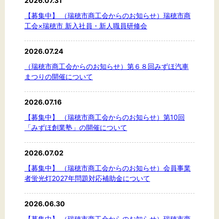
2026.07.31
文字サイズ
【募集中】 （瑞穂市商工会からのお知らせ）瑞穂市商
標準
拡大
工会×瑞穂市 新入社員・新人職員研修会
2026.07.24
背景色
（瑞穂市商工会からのお知らせ）第６８回みずほ汽車
黒
白
黄
まつりの開催について
2026.07.16
【募集中】 （瑞穂市商工会からのお知らせ）第10回
「みずほ創業塾」の開催について
2026.07.02
【募集中】 （瑞穂市商工会からのお知らせ）会員事業
者蛍光灯2027年問題対応補助金について
2026.06.30
【募集中】 （瑞穂市商工会からのお知らせ）瑞穂市商