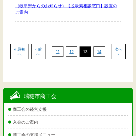
（岐阜県からのお知らせ）【脱炭素相談窓口】設置の
ご案内
« 最初
‹ 前
次へ
11
12
13
14
へ
へ
›
瑞穂市商工会
商工会の経営支援
入会のご案内
商工会の支援メニュー