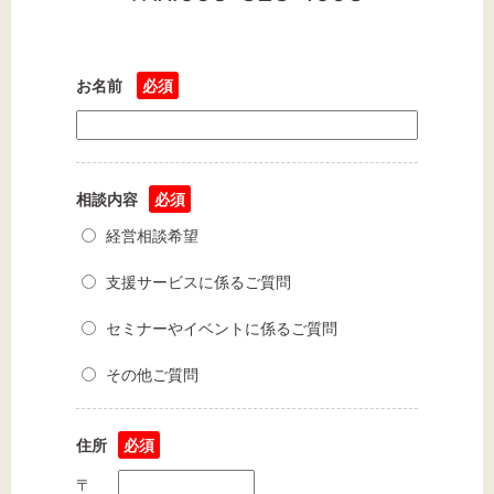
文字サイズ
標準
拡大
お名前
必須
背景色
黒
白
黄
相談内容
必須
経営相談希望
支援サービスに係るご質問
セミナーやイベントに係るご質問
その他ご質問
住所
必須
〒