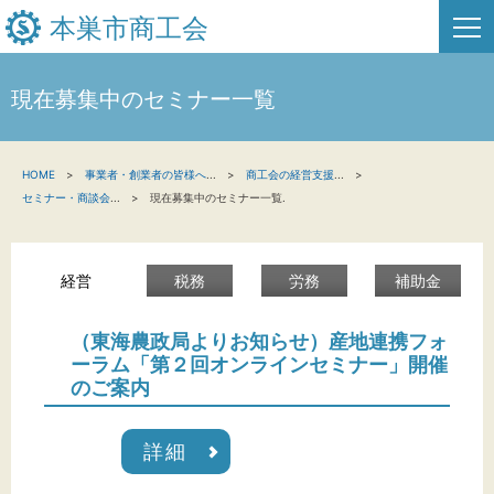
本巣市商工会
現在募集中のセミナー一覧
HOME
HOME
事業者・創業者の皆様へ
...
商工会の経営支援
...
新着情報
セミナー・商談会
...
現在募集中のセミナー一覧.
事業者・創業者の方へ
経営
税務
労務
補助金
関係機関の方へ
本巣市商工会について
（東海農政局よりお知らせ）産地連携フォ
ーラム「第２回オンラインセミナー」開催
のご案内
お問い合わせ
詳細