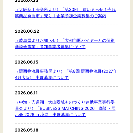
2026.07.23
文字サイズ
（大阪商工会議所より）「第30回 買いまっせ！売れ
標準
拡大
筋商品発掘市」売り手企業参加企業募集のご案内
2026.06.22
背景色
（岐阜県よりお知らせ）「大都市圏バイヤーとの個別
黒
白
黄
商談会事業」参加事業者募集について
2026.06.15
（関西物流展事務局より）「第8回 関西物流展(2027年
4月大阪)」出展募集について
2026.06.11
（中海・宍道湖・大山圏域ものづくり連携事業実行委
員会より）「BUSINESS MATCHING 2026 商談・展
示会 2026 in 境港」出展募集について
2026.05.18